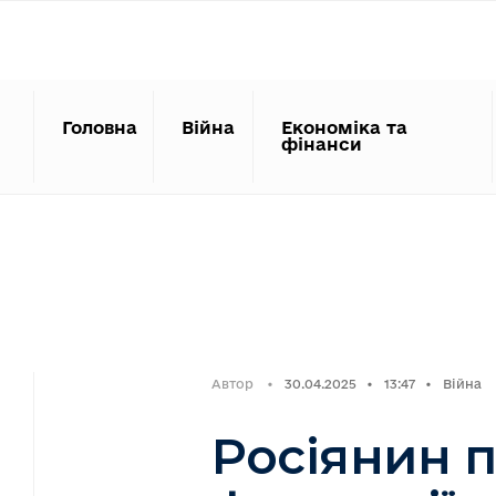
Search
Skip
for:
to
content
Головна
Війна
Економіка та
фінанси
Автор
•
30.04.2025
•
13:47
•
Війна
Росіянин п