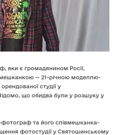
ф, яки є громадянином Росії,
івмешканкою — 21-річною моделлю-
 орендованої студії у
ідомо, що обидва були у розшуку у
-фотограф та його співмешканка-
щення фотостудії у Святошинському