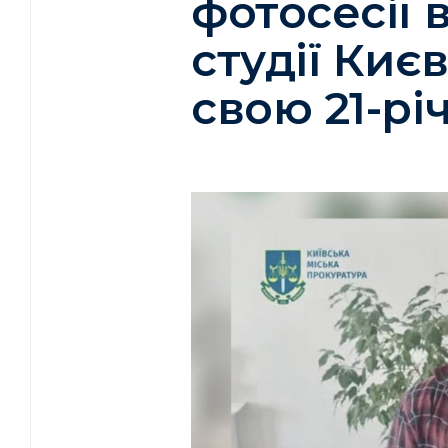
фотосесії 
студії Киє
свою 21-рі