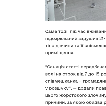
Саме тоді, під час вживан
підозрюваний задушив 21-
тіло дівчини та її співме
приміщення.
“Санкція статті передбача
волі на строк від 7 до 15 р
співмешканка – громадяни
у розшуку”, — додали пра
цього жорстокого злочину.
причини, за якою обидва р