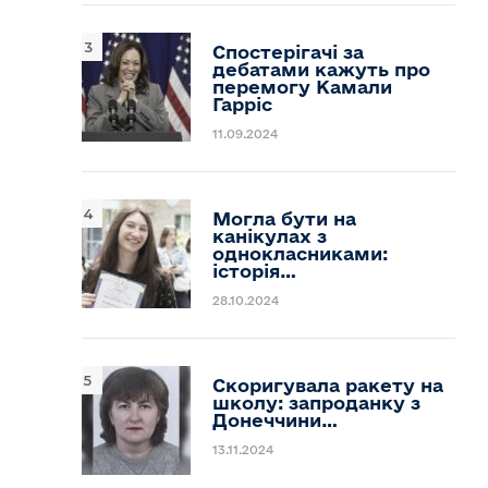
Спостерігачі за
дебатами кажуть про
перемогу Камали
Гарріс
11.09.2024
Могла бути на
канікулах з
однокласниками:
історія…
28.10.2024
Скоригувала ракету на
школу: запроданку з
Донеччини…
13.11.2024