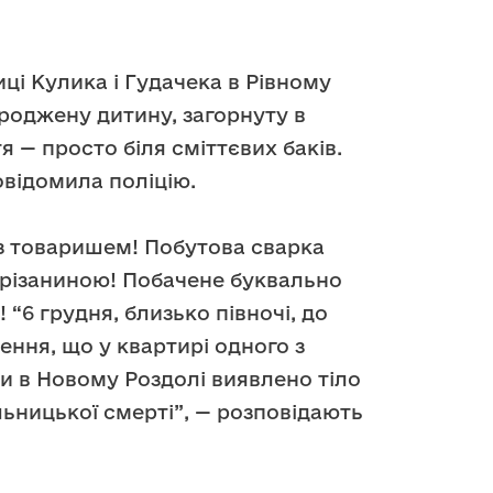
лиці Кулика і Гудачека в Рівному
оджену дитину, загорнуту в
я — просто біля сміттєвих баків.
відомила поліцію.
з товаришем! Побутова сварка
різаниною! Побачене буквально
“6 грудня, близько півночі, до
ення, що у квартирі одного з
и в Новому Роздолі виявлено тіло
льницької смерті”, — розповідають