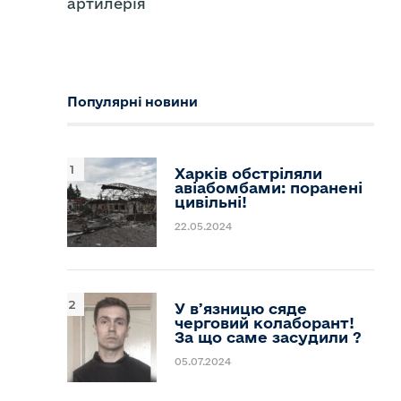
артилерія
Популярні новини
Харків обстріляли
авіабомбами: поранені
цивільні!
22.05.2024
У вʼязницю сяде
черговий колаборант!
За що саме засудили ?
05.07.2024