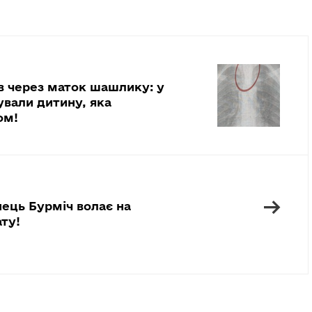
в через маток шашлику: у
ували дитину, яка
ом!
→
ець Бурміч волає на
ту!