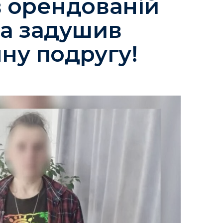
в орендованій
ва задушив
чну подругу!