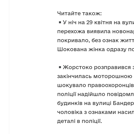
Читайте також:
У ніч на 29 квітня на ву
перехожа виявила новонар
покривало, без ознак житт
Шокована жінка одразу по
Жорстоко розправився 
закінчилась моторошною 
шокувало правоохоронців! 
поліції надійшло повідомл
будинків на вулиці Бандер
чоловіка з ознаками наси
деталі в поліції.