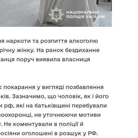
ня наркоти та розпиття алкоголю
річну жінку. На ранок бездиханне
шканця поруч виявила власниця
є покарання у вигляді позбавлення
оків. Зазначимо, що чоловік, як і його
 рф, які на батьківщині перебували
воохоронці, не уточнюючи мотиви
 Не коментували в поліції й
осіяни оголошені в розшук у РФ.