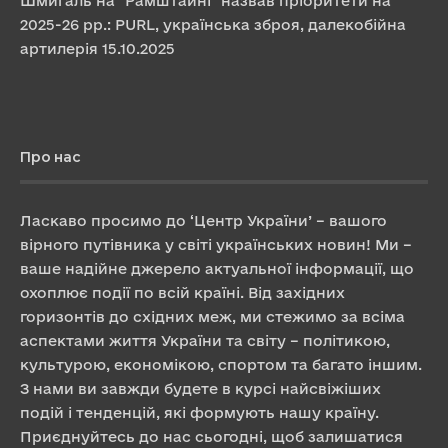
Шмигаль на "Рамштайні" назвав пріоритети на
2025-26 рр.: PURL, українська зброя, далекобійна
артилерія
15.10.2025
Про нас
Ласкаво просимо до ‘Центр України’ – вашого
вірного путівника у світі українських новин! Ми –
ваше надійне джерело актуальної інформації, що
охоплює події по всій країні. Від західних
горизонтів до східних меж, ми стежимо за всіма
аспектами життя України та світу – політикою,
культурою, економікою, спортом та багато іншим.
З нами ви завжди будете в курсі найсвіжіших
подій і тенденцій, які формують нашу країну.
Приєднуйтесь до нас сьогодні, щоб залишатися