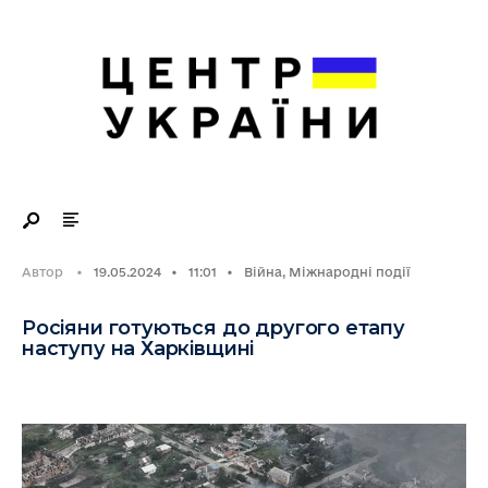
Search
Skip
for:
to
content
Автор
•
19.05.2024
•
11:01
•
Війна
,
Міжнародні події
Росіяни готуються до другого етапу
наступу на Харківщині