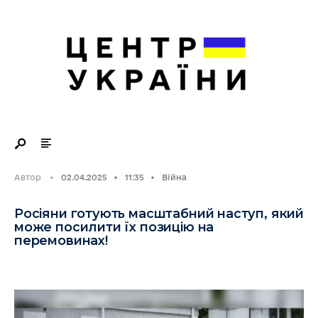
Search
Skip
for:
to
content
Автор
•
02.04.2025
•
11:35
•
Війна
Росіяни готують масштабний наступ, який
може посилити їх позицію на
перемовинах!