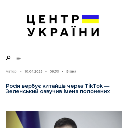
Search
Skip
for:
to
content
Автор
•
10.04.2025
•
09:30
•
Війна
Росія вербує китайців через TikTok —
Зеленський озвучив імена полонених