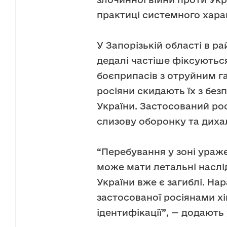
практиці системного хара
У Запорізькій області в р
дедалі частіше фіксуютьс
боєприпасів з отруйним га
росіяни скидають їх з без
України. Застосований ро
слизову оборонку та диха
“Перебування у зоні ураже
може мати летальні наслі
України вже є загиблі. На
застосованої росіянами хі
ідентифікації”, — додають 