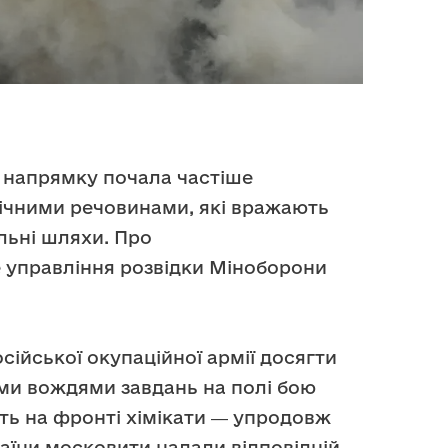
 напрямку почала частіше
мічними речовинами, які вражають
льні шляхи. Про
 управління розвідки Міноборони
ійської окупаційної армії досягти
ми вождями завдань на полі бою
ь на фронті хімікати ― упродовж
раїни московити надали відповідній