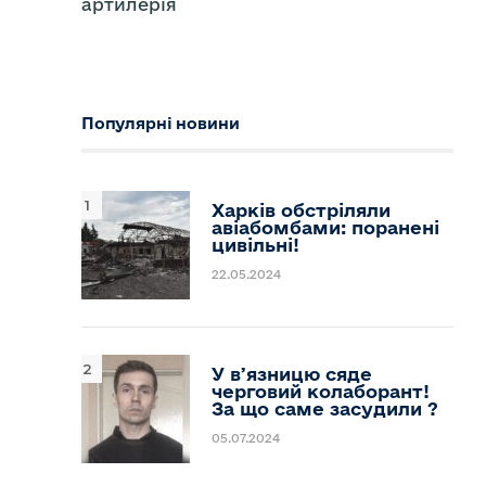
артилерія
Популярні новини
Харків обстріляли
авіабомбами: поранені
цивільні!
22.05.2024
У вʼязницю сяде
черговий колаборант!
За що саме засудили ?
05.07.2024