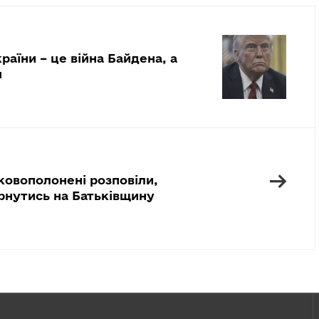
країни – це війна Байдена, а
п
→
ковополонені розповіли,
рнутись на Батьківщину