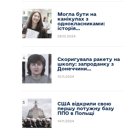
Могла бути на
канікулах з
однокласниками:
історія…
28.10.2024
Скоригувала ракету на
школу: запроданку з
Донеччини…
13.11.2024
США відкрили свою
першу потужну базу
ППО в Польщі
14.11.2024