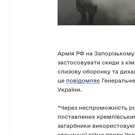
Армія РФ на Запорізькому
застосовувати скиди з хі
слизову оборонку та диха
це
повідомляє
Генеральне
України.
“Через неспроможність рос
поставлених кремлівськи
загарбники використовуют
злочинної війни проти Ук