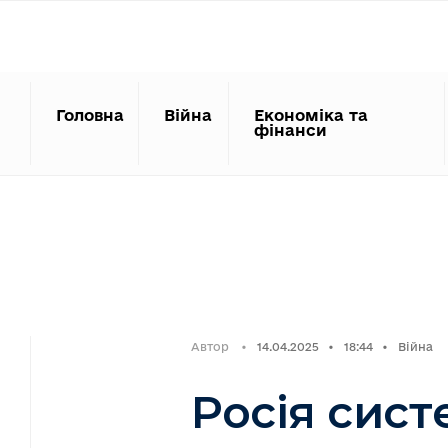
Search
Skip
for:
to
content
Головна
Війна
Економіка та
фінанси
Автор
•
14.04.2025
•
18:44
•
Війна
Росія сис