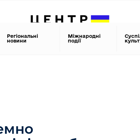
Регіональні
Міжнародні
Суспі
новини
події
куль
темно