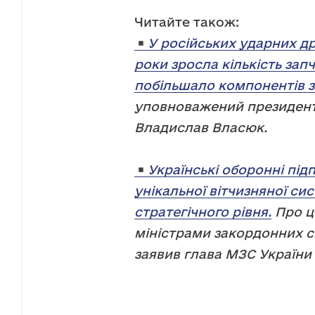
Читайте також:
У російських ударних др
роки зросла кількість запч
побільшало компонентів зі
уповноважений президента
Владислав Власюк.
Українські оборонні пі
унікальної вітчизняної с
стратегічного рівня.
Про ц
міністрами закордонних с
заявив глава МЗС України 