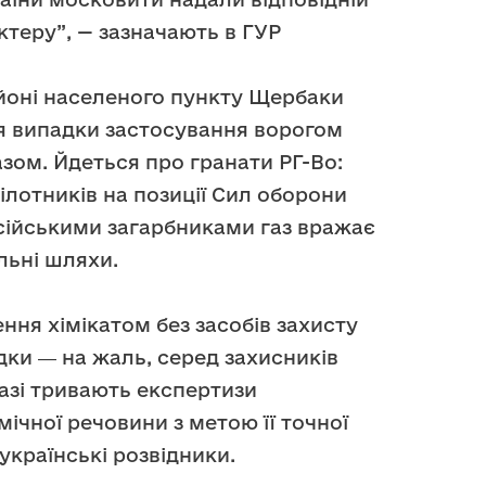
ктеру”, — зазначають в ГУР
айоні населеного пункту Щербаки
я випадки застосування ворогом
зом. Йдеться про гранати РГ-Во:
пілотників на позиції Сил оборони
сійськими загарбниками газ вражає
льні шляхи.
ння хімікатом без засобів захисту
дки ― на жаль, серед захисників
разі тривають експертизи
мічної речовини з метою її точної
українські розвідники.