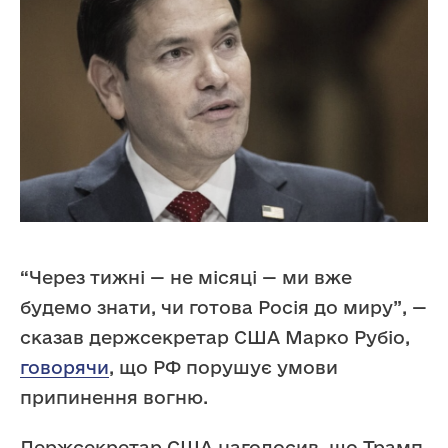
“Через тижні — не місяці — ми вже
будемо знати, чи готова Росія до миру”, —
сказав держсекретар США Марко Рубіо,
говорячи
, що РФ порушує умови
припинення вогню.
Держсекретар США наголосив, що Трамп