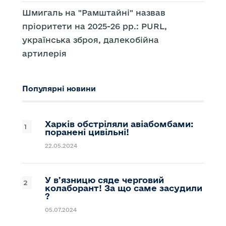
Шмигаль на "Рамштайні" назвав
пріоритети на 2025-26 рр.: PURL,
українська зброя, далекобійна
артилерія
Популярні новини
Харків обстріляли авіабомбами:
поранені цивільні!
22.05.2024
У вʼязницю сяде черговий
колаборант! За що саме засудили
?
05.07.2024