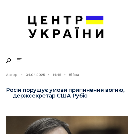
Search
Skip
for:
to
content
Автор
•
04.04.2025
•
14:45
•
Війна
Росія порушує умови припинення вогню,
— держсекретар США Рубіо