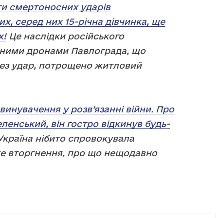
ти смертоносних ударів
их, серед них 15-річна дівчинка, ще
х!
Це наслідки російського
рними дронами Павлограда, що
рез удар, потрощено житловий
винувачення у розв’язанні війни. Про
енський, він гостро відкинув будь-
країна нібито спровокувала
е вторгнення, про що нещодавно