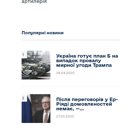
артилерія
Популярні новини
Україна готує план Б на
випадок провалу
мирної угоди Трампа
28.04.2025
Після переговорів у Ер-
Ріяді домовленостей
немає, —…
27.03.2025