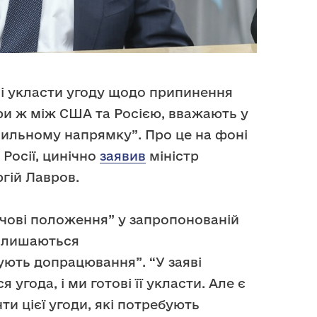
ві укласти угоду щодо припинення
ори ж між США та Росією, вважають у
вильному напрямку”. Про це на фоні
 Росії, цинічно
заявив
міністр
гій Лавров.
ючові положення” у запропонованій
залишаються
ють допрацювання”. “У заяві
угода, і ми готові її укласти. Але є
ти цієї угоди, які потребують