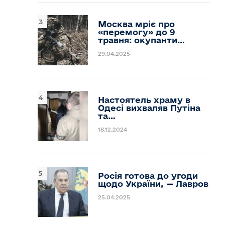
Москва мріє про
«перемогу» до 9
травня: окупанти…
29.04.2025
Настоятель храму в
Одесі вихваляв Путіна
та…
18.12.2024
Росія готова до угоди
щодо України, — Лавров
25.04.2025