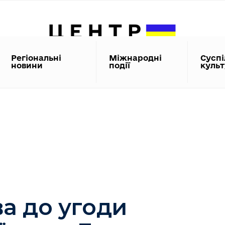
Регіональні
Міжнародні
Суспі
новини
події
куль
ва до угоди