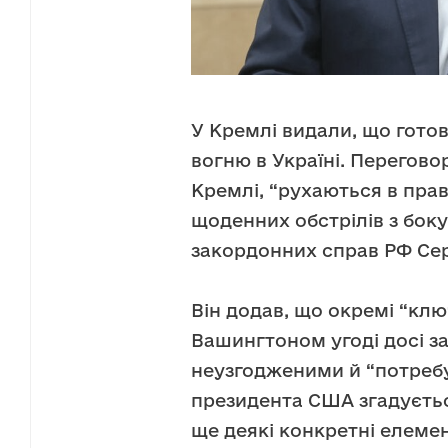
У Кремлі видали, що гото
вогню в Україні. Перегов
Кремлі, “рухаються в пра
щоденних обстрілів з боку
закордонних справ РФ Сер
Він додав, що окремі “кл
Вашингтоном угоді досі 
неузгодженими й “потребу
президента США згадується 
ще деякі конкретні елемен