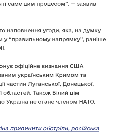
яті саме цим процесом”, — заявив
 наповнення угоди, яка, на думку
и у “правильному напрямку”, раніше
І.
онує офіційне визнання США
ованим українським Кримом та
ї частин Луганської, Донецької,
ї областей. Також Білий дім
що Україна не стане членом НАТО.
іна припинити обстріли, російська