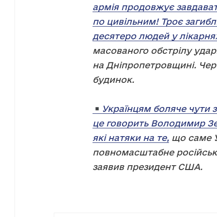
армія продовжує завдава
по цивільним! Троє загибл
десятеро людей у лікарня
масованого обстрілу уда
на Дніпропетровщині. Че
будинок.
Українцям боляче чути з
це говорить Володимир Зел
які натяки на те,
що саме У
повномасштабне російськ
заявив президент США.