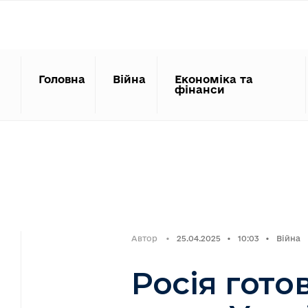
Search
Skip
for:
to
content
Головна
Війна
Економіка та
фінанси
Автор
•
25.04.2025
•
10:03
•
Війна
Росія гото