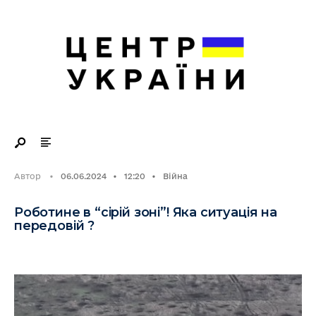
Search
Skip
for:
to
content
Автор
•
06.06.2024
•
12:20
•
Війна
Роботине в “сірій зоні”! Яка ситуація на
передовій ?