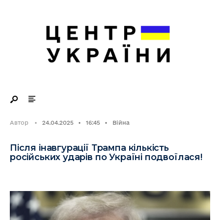
Search
Skip
for:
to
content
Автор
•
24.04.2025
•
16:45
•
Війна
Після інавгурації Трампа кількість
російських ударів по Україні подвоїлася!