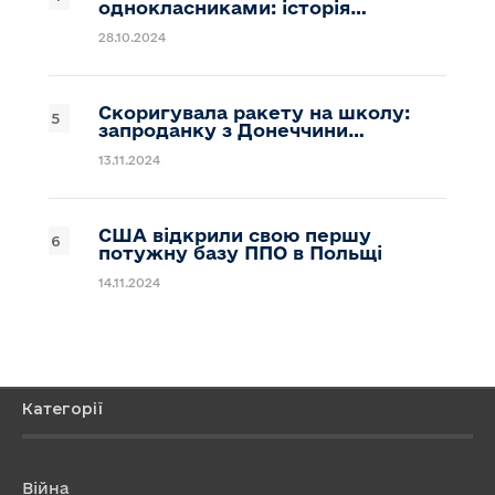
однокласниками: історія…
28.10.2024
Скоригувала ракету на школу:
запроданку з Донеччини…
13.11.2024
США відкрили свою першу
потужну базу ППО в Польщі
14.11.2024
Категорії
Війна