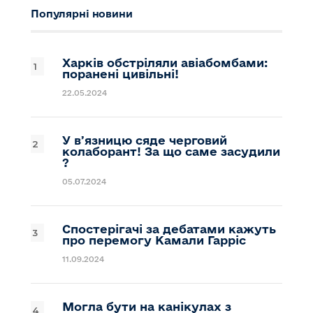
Популярні новини
Харків обстріляли авіабомбами:
поранені цивільні!
22.05.2024
У вʼязницю сяде черговий
колаборант! За що саме засудили
?
05.07.2024
Спостерігачі за дебатами кажуть
про перемогу Камали Гарріс
11.09.2024
Могла бути на канікулах з