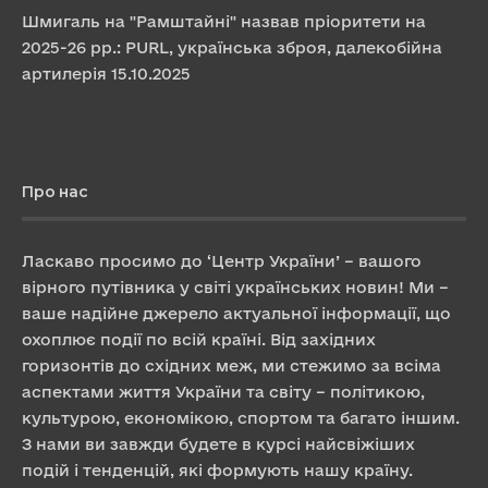
Шмигаль на "Рамштайні" назвав пріоритети на
2025-26 рр.: PURL, українська зброя, далекобійна
артилерія
15.10.2025
Про нас
Ласкаво просимо до ‘Центр України’ – вашого
вірного путівника у світі українських новин! Ми –
ваше надійне джерело актуальної інформації, що
охоплює події по всій країні. Від західних
горизонтів до східних меж, ми стежимо за всіма
аспектами життя України та світу – політикою,
культурою, економікою, спортом та багато іншим.
З нами ви завжди будете в курсі найсвіжіших
подій і тенденцій, які формують нашу країну.