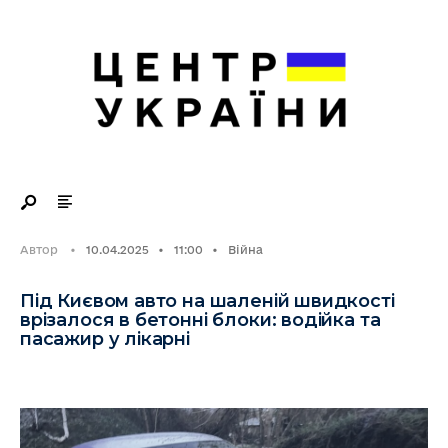
Search
Skip
for:
to
content
Автор
•
10.04.2025
•
11:00
•
Війна
Під Києвом авто на шаленій швидкості
врізалося в бетонні блоки: водійка та
пасажир у лікарні