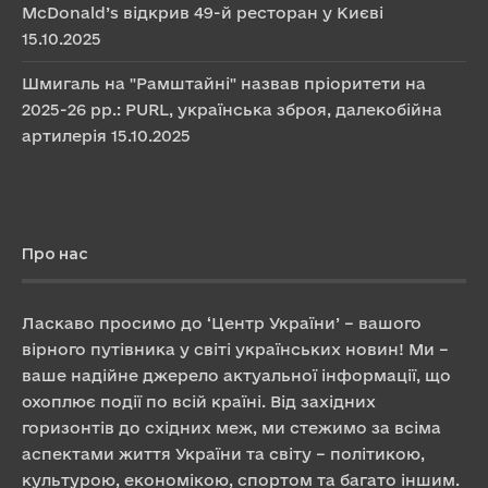
McDonald’s відкрив 49-й ресторан у Києві
15.10.2025
Шмигаль на "Рамштайні" назвав пріоритети на
2025-26 рр.: PURL, українська зброя, далекобійна
артилерія
15.10.2025
Про нас
Ласкаво просимо до ‘Центр України’ – вашого
вірного путівника у світі українських новин! Ми –
ваше надійне джерело актуальної інформації, що
охоплює події по всій країні. Від західних
горизонтів до східних меж, ми стежимо за всіма
аспектами життя України та світу – політикою,
культурою, економікою, спортом та багато іншим.