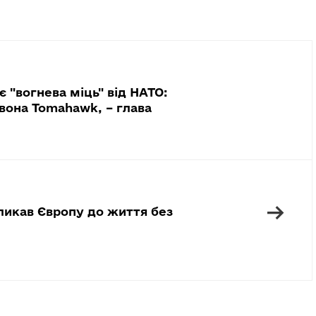
є "вогнева міць" від НАТО:
вона Tomahawk, – глава
→
икав Європу до життя без