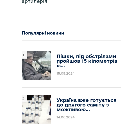
артилерія
Популярні новини
Пішки, під обстрілами
пройшов 15 кілометрів
із…
15.05.2024
Україна вже готується
до другого саміту з
можливою…
14.06.2024