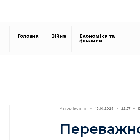
Search
Skip
for:
to
content
Головна
Війна
Економіка та
фінанси
Автор
1admin
•
15.10.2025
•
22:57
•
Переважно