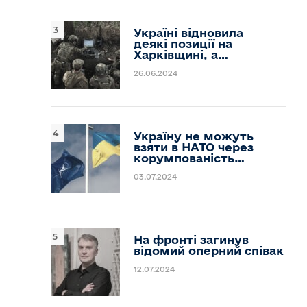
Україні відновила
деякі позиції на
Харківщині, а…
26.06.2024
Україну не можуть
взяти в НАТО через
корумпованість…
03.07.2024
На фронті загинув
відомий оперний співак
12.07.2024