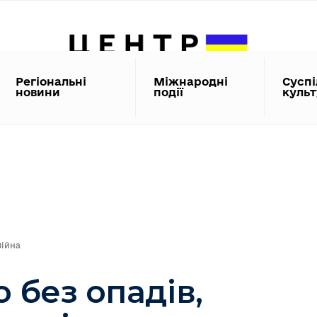
Регіональні
Міжнародні
Суспі
новини
події
куль
Війна
 без опадів,