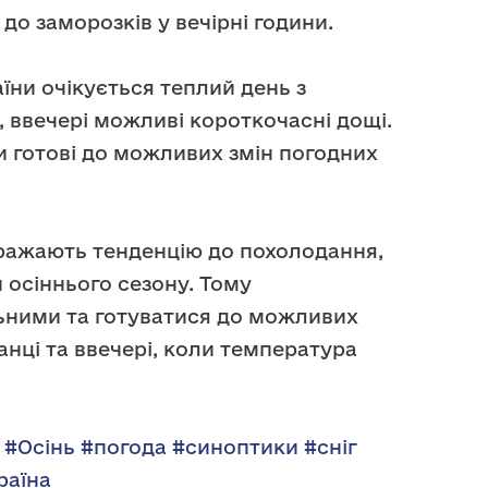
до заморозків у вечірні години.
їни очікується теплий день з
 ввечері можливі короткочасні дощі.
 готові до можливих змін погодних
ображають тенденцію до похолодання,
 осіннього сезону. Тому
ьними та готуватися до можливих
ранці та ввечері, коли температура
#Осінь
#погода
#синоптики
#сніг
раїна