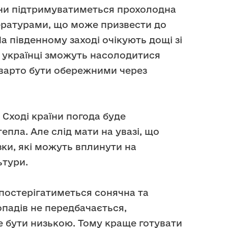
їни підтримуватиметься прохолодна
ературами, що може призвести до
На південному заході очікують дощі зі
, українці зможуть насолодитися
 варто бути обережними через
 Сході країни погода буде
тепла. Але слід мати на увазі, що
зки, які можуть вплинути на
ьтури.
постерігатиметься сонячна та
опадів не передбачається,
 бути низькою. Тому краще готувати