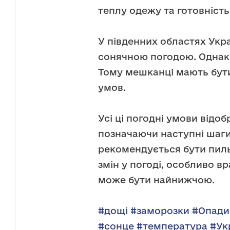
теплу одежу та готовність 
У південних областях Укра
сонячною погодою. Однак,
Тому мешканці мають бути
умов.
Усі ці погодні умови від
позначаючи наступні шаги
рекомендується бути пил
змін у погоді, особливо в
може бути найнижчою.
#дощі
#заморозки
#Опади
#сонце
#температура
#Ук