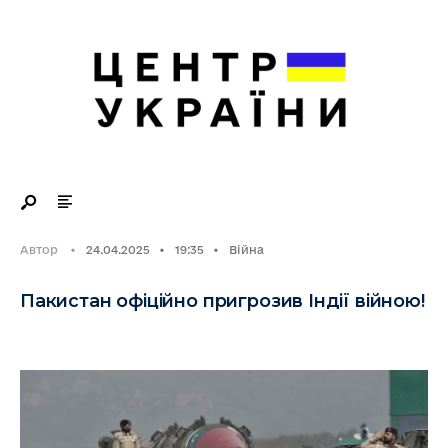
Search
Skip
for:
to
content
Автор
•
24.04.2025
•
19:35
•
Війна
Пакистан офіційно пригрозив Індії війною!