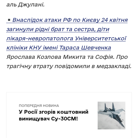
аль Джулані.
Внаслідок атаки РФ по Києву 24 квітня
загинули рідні брат та сестра, діти
лікаря-невропатолога Університетської
клініки КНУ імені Тараса Шевченка
Ярослава Козлова Микита та Софія. Про
трагічну втрату повідомили в медзакладі.
ПОПЕРЕДНЯ НОВИНА
У Росії згорів коштовний
винищувач Су-30СМ!