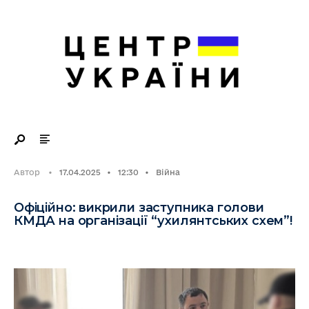
Search
Skip
for:
to
content
Автор
•
17.04.2025
•
12:30
•
Війна
Офіційно: викрили заступника голови
КМДА на організації “ухилянтських схем”!