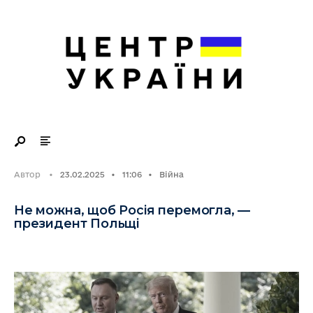
Search
Skip
for:
to
content
Автор
•
23.02.2025
•
11:06
•
Війна
Не можна, щоб Росія перемогла, —
президент Польщі