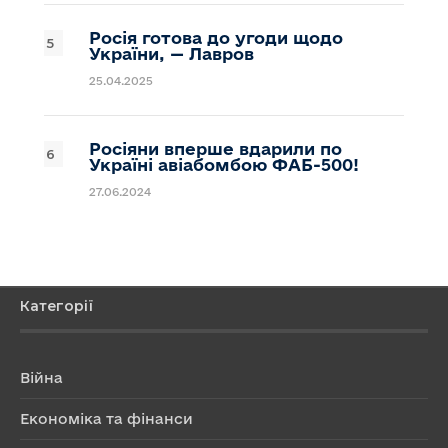
Росія готова до угоди щодо
України, — Лавров
25.04.2025
Росіяни вперше вдарили по
Україні авіабомбою ФАБ-500!
27.06.2024
Категорії
Війна
Економіка та фінанси