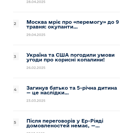
28.04.2025
Москва мріє про «перемогу» до 9
травня: окупанти…
29.04.2025
Україна та США погодили умови
угоди про корисні копалини!
26.02.2025
Загинув батько та 5-річна дитина
— це наслідки…
23.03.2025
Після переговорів у Ер-Ріяді
домовленостей немає, —…