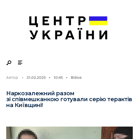
Search
Skip
for:
to
content
Автор
•
21.02.2025
•
10:45
•
Війна
Наркозалежний разом
зі співмешканкою готували серію терактів
на Київщині!