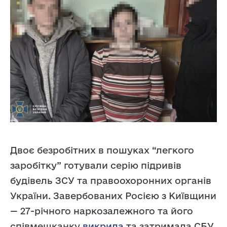
Двоє безробітних в пошуках “легкого
заробітку” готували серію підривів
будівель ЗСУ та правоохоронних органів
України. Завербованих Росією з Київщини
— 27-річного наркозалежного та його
співмешканку
викрила
та затримала СБУ.