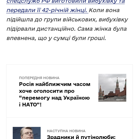
спецслужб РФ виготовили вибухівку та
передали її 42-річній жінці.
Коли вона
підійшла до групи військових, вибухівку
підірвали дистанційно. Сама жінка була
впевнена, що у сумці були гроші.
ПОПЕРЕДНЯ НОВИНА
Росія найближчим часом
хоче оголосити про
“перемогу над Україною
і НАТО”!
НАСТУПНА НОВИНА
Зрадники й путінолюби: