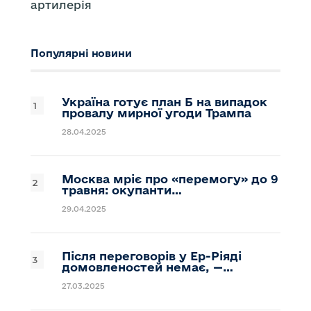
артилерія
Популярні новини
Україна готує план Б на випадок
провалу мирної угоди Трампа
28.04.2025
Москва мріє про «перемогу» до 9
травня: окупанти…
29.04.2025
Після переговорів у Ер-Ріяді
домовленостей немає, —…
27.03.2025