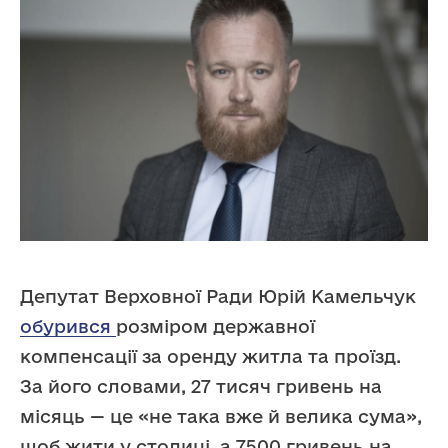
Депутат Верховної Ради Юрій Камельчук
обурився
розміром державної
компенсації за оренду житла та проїзд.
За його словами, 27 тисяч гривень на
місяць — це «не така вже й велика сума»,
щоб жити у столиці, а 7500 гривень на