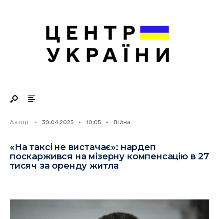
Search
Skip
for:
to
content
Автор
•
30.04.2025
•
10:05
•
Війна
«На таксі не вистачає»: нардеп
поскаржився на мізерну компенсацію в 27
тисяч за оренду житла