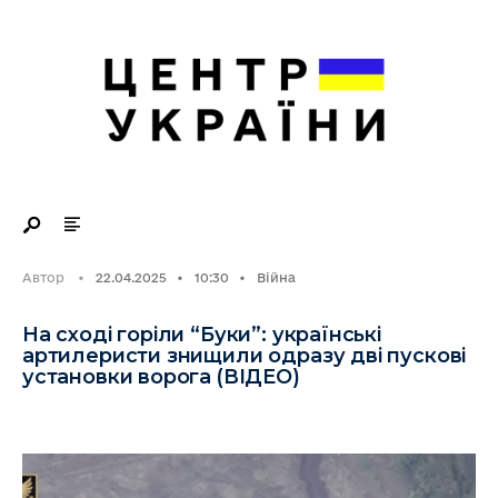
Search
Skip
for:
to
content
Автор
•
22.04.2025
•
10:30
•
Війна
На сході горіли “Буки”: українські
артилеристи знищили одразу дві пускові
установки ворога (ВІДЕО)