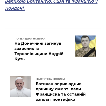
Великою Британією, США та Францією у
Лондоні.
ПОПЕРЕДНЯ НОВИНА
На Донеччині загинув
захисник із
Тернопільщини Андрій
Кузь
НАСТУПНА НОВИНА
Ватикан оприлюднив
причину смерті папи
Франциска та останній
заповіт понтифіка