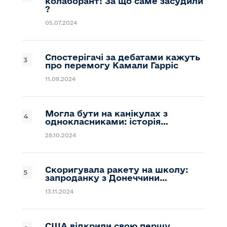
колаборант! За що саме засудили
?
05.07.2024
Спостерігачі за дебатами кажуть
про перемогу Камали Гарріс
11.09.2024
Могла бути на канікулах з
однокласниками: історія…
28.10.2024
Скоригувала ракету на школу:
запроданку з Донеччини…
13.11.2024
США відкрили свою першу