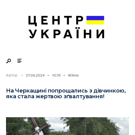
Search
Skip
for:
to
content
Автор
•
27.06.2024
•
10:19
•
Війна
На Черкащині попрощались з дівчинкою,
яка стала жертвою зґвалтування!