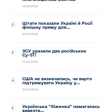
14.05.2024
Штати показали Україні й Росії
фінішну пряму для…
25.04.2025
ЗСУ уразили два російських
Су-57!
12.06.2024
США не визначились, чи варто
підтримувати Україну у…
24.08.2024
Українська “біженка” намагалась
вивезти…