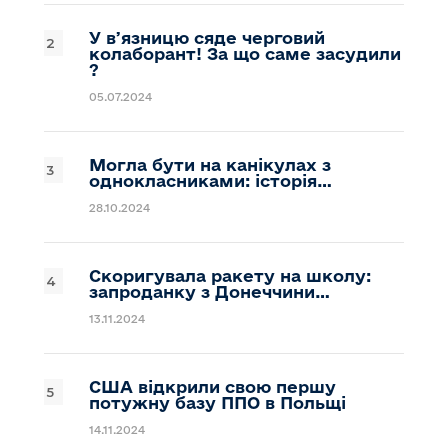
У вʼязницю сяде черговий
колаборант! За що саме засудили
?
05.07.2024
Могла бути на канікулах з
однокласниками: історія…
28.10.2024
Скоригувала ракету на школу:
запроданку з Донеччини…
13.11.2024
США відкрили свою першу
потужну базу ППО в Польщі
14.11.2024