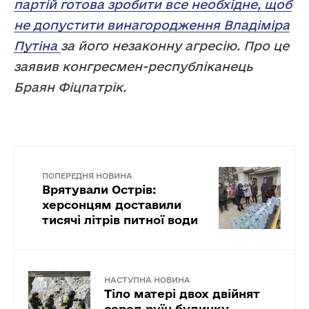
партій готова зробити все необхідне, щоб
не допустити винагородження Владіміра
Путіна
за його незаконну агресію. Про це
заявив конгресмен-республіканець
Браян Фіцпатрік.
ПОПЕРЕДНЯ НОВИНА
Врятували Острів:
херсонцям доставили
тисячі літрів питної води
НАСТУПНА НОВИНА
Тіло матері двох двійнят
серед руїн будинку