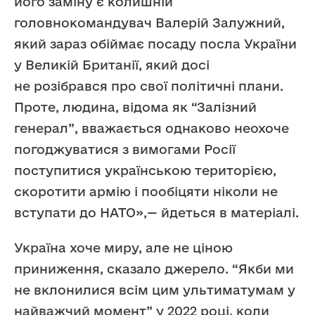
його заміну є колишній
головнокомандувач Валерій Залужний,
який зараз обіймає посаду посла України
у Великій Британії, який досі
не розібрався про свої політичні плани.
Проте, людина, відома як “Залізний
генерал”, вважається однаково неохоче
погоджуватися з вимогами Росії
поступитися українською територією,
скоротити армію і пообіцяти ніколи не
вступати до НАТО»,— йдеться в матеріалі.
Україна хоче миру, але не ціною
приниження, сказало джерело. “Якби ми
не вклонилися всім цим ультиматумам у
найважчий момент” у 2022 році, коли