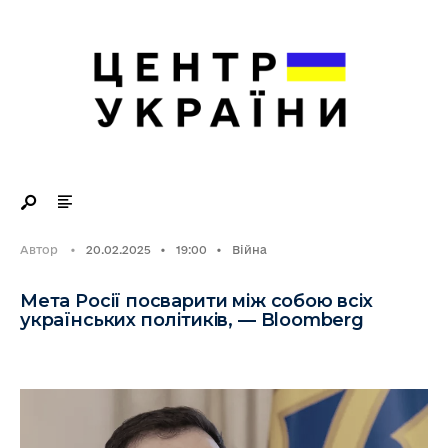
Search
Skip
for:
to
content
Автор
•
20.02.2025
•
19:00
•
Війна
Мета Росії посварити між собою всіх
українських політиків, — Bloomberg