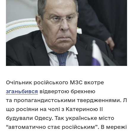
Очільник російського МЗС вкотре
зганьбився
відвертою брехнею
та пропагандистськими твердженнями. Лав
що росіяни на чолі з Катериною II
будували Одесу. Так українське місто
“автоматично стає російським”. В мережі