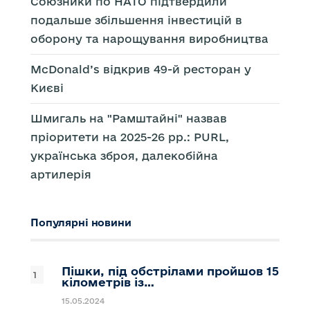
Союзники по НАТО підтвердили
подальше збільшення інвестицій в
оборону та нарощування виробництва
McDonald’s відкрив 49-й ресторан у
Києві
Шмигаль на "Рамштайні" назвав
пріоритети на 2025-26 рр.: PURL,
українська зброя, далекобійна
артилерія
Популярні новини
Пішки, під обстрілами пройшов 15
кілометрів із…
15.05.2024