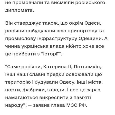
не промовчали та висміяли російського
дипломата.
Він стверджує також, що окрім Одеси,
росіяни побудували всю припортову та
промислову інфраструктуру Одещини. А
чинна українська влада нібито хоче все
це прибрати з “історії”.
“Саме росіяни, Катерина II, Потьомкін,
інші наші славні предки освоювали цю
територію і будували Одесу, інші міста,
порти, фабрики, заводи. І все це зараз
намагаються викреслити з пам’яті
народу”, — заявив глава МЗС РФ.