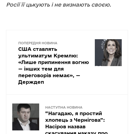
Росії її цькують і не визнають своєю.
ПОПЕРЕДНЯ НОВИНА
США ставлять
ультиматум Кремлю:
«Лише припинення вогню
— інших тем для
переговорів немає», —
Держдеп
НАСТУПНА НОВИНА
“Нагадаю, я простий
хлопець з Чернігова”:
Насіров назвав
скасування наказу про