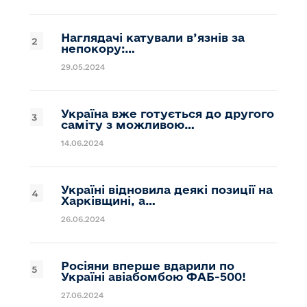
Наглядачі катували в’язнів за
непокору:…
29.05.2024
Україна вже готується до другого
саміту з можливою…
14.06.2024
Україні відновила деякі позиції на
Харківщині, а…
26.06.2024
Росіяни вперше вдарили по
Україні авіабомбою ФАБ-500!
27.06.2024