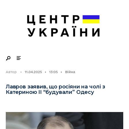
Search
Skip
for:
to
content
Автор
•
11.04.2025
•
13:05
•
Війна
Лавров заявив, що росіяни на чолі з
Катериною II “будували” Одесу