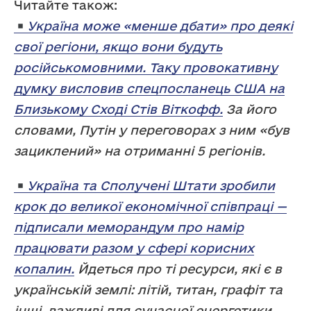
Читайте також:
Україна може «менше дбати» про деякі
свої регіони, якщо вони будуть
російськомовними. Таку провокативну
думку висловив спецпосланець США на
Близькому Сході Стів Віткофф.
За його
словами, Путін у переговорах з ним «був
зациклений» на отриманні 5 регіонів.
Україна та Сполучені Штати зробили
крок до великої економічної співпраці —
підписали меморандум про намір
працювати разом у сфері корисних
копалин.
Йдеться про ті ресурси, які є в
українській землі: літій, титан, графіт та
інші, важливі для сучасної енергетики,