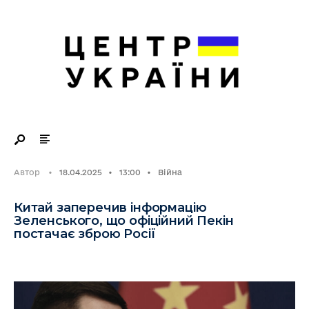
Search
Skip
for:
to
content
Автор
•
18.04.2025
•
13:00
•
Війна
Китай заперечив інформацію
Зеленського, що офіційний Пекін
постачає зброю Росії