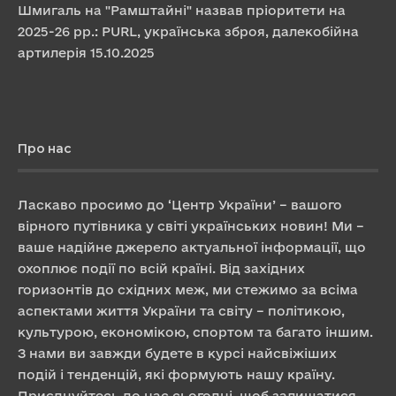
Шмигаль на "Рамштайні" назвав пріоритети на
2025-26 рр.: PURL, українська зброя, далекобійна
артилерія
15.10.2025
Про нас
Ласкаво просимо до ‘Центр України’ – вашого
вірного путівника у світі українських новин! Ми –
ваше надійне джерело актуальної інформації, що
охоплює події по всій країні. Від західних
горизонтів до східних меж, ми стежимо за всіма
аспектами життя України та світу – політикою,
культурою, економікою, спортом та багато іншим.
З нами ви завжди будете в курсі найсвіжіших
подій і тенденцій, які формують нашу країну.
Приєднуйтесь до нас сьогодні, щоб залишатися