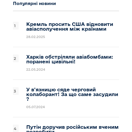
Популярні новини
Кремль просить США відновити
авіасполучення між країнами
28.02.2025
Харків обстріляли авіабомбами:
поранені цивільні!
22.05.2024
У вʼязницю сяде черговий
колаборант! За що саме засудили
?
05.07.2024
Путін доручив російським вченим
розробити…