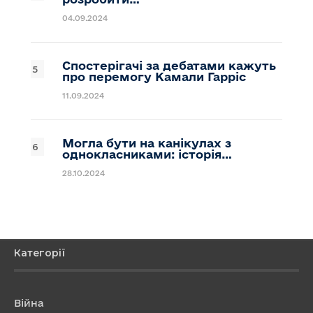
04.09.2024
Спостерігачі за дебатами кажуть
про перемогу Камали Гарріс
11.09.2024
Могла бути на канікулах з
однокласниками: історія…
28.10.2024
Категорії
Війна