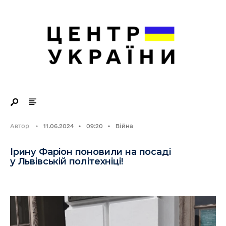
Search
Skip
for:
to
content
Автор
•
11.06.2024
•
09:20
•
Війна
Ірину Фаріон поновили на посаді
у Львівській політехніці!