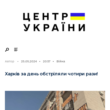
Search
Skip
for:
to
content
Автор
•
25.05.2024
•
20:57
•
Війна
Харків за день обстріляли чотири рази!