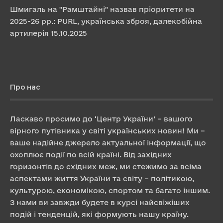
Шмигаль на "Рамштайні" назвав пріоритети на
2025-26 рр.: PURL, українська зброя, далекобійна
артилерія
15.10.2025
Про нас
Ласкаво просимо до ‘Центр України’ – вашого
вірного путівника у світі українських новин! Ми –
ваше надійне джерело актуальної інформації, що
охоплює події по всій країні. Від західних
горизонтів до східних меж, ми стежимо за всіма
аспектами життя України та світу – політикою,
культурою, економікою, спортом та багато іншим.
З нами ви завжди будете в курсі найсвіжіших
подій і тенденцій, які формують нашу країну.