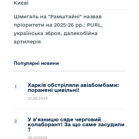
Києві
Шмигаль на "Рамштайні" назвав
пріоритети на 2025-26 рр.: PURL,
українська зброя, далекобійна
артилерія
Популярні новини
Харків обстріляли авіабомбами:
поранені цивільні!
22.05.2024
У вʼязницю сяде черговий
колаборант! За що саме засудили
?
05.07.2024