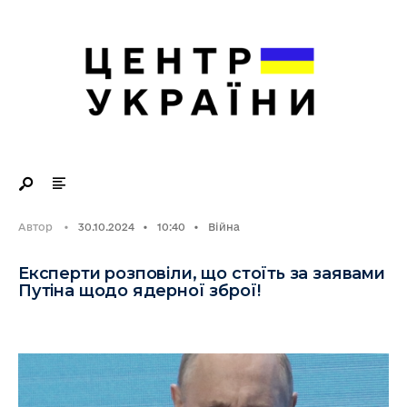
Search
Skip
for:
to
content
Автор
•
30.10.2024
•
10:40
•
Війна
Експерти розповіли, що стоїть за заявами
Путіна щодо ядерної зброї!