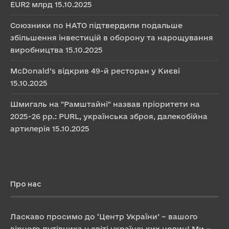
EUR2 млрд
15.10.2025
Союзники по НАТО підтвердили подальше
збільшення інвестицій в оборону та нарощування
виробництва
15.10.2025
McDonald’s відкрив 49-й ресторан у Києві
15.10.2025
Шмигаль на "Рамштайні" назвав пріоритети на
2025-26 рр.: PURL, українська зброя, далекобійна
артилерія
15.10.2025
Про нас
Ласкаво просимо до ‘Центр України’ – вашого
вірного путівника у світі українських новин! Ми –