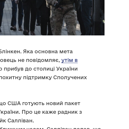
Блінкен. Яка основна мета
овець не повідомляє,
утім в
о прибув до столиці України
похитну підтримку Сполучених
 що США готують новий пакет
країни. Про це каже радник з
йк Салліван.