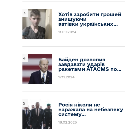
Хотів заробити грошей
знищуючи
автівки українських…
11.09.2024
Байден дозволив
завдавати ударів
ракетами ATACMS по…
17.11.2024
Росія ніколи не
наражала на небезпеку
систему…
18.02.2025