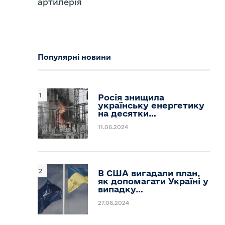
артилерія
Популярні новини
Росія знищила
українську енергетику
на десятки…
11.06.2024
В США вигадали план,
як допомагати Україні у
випадку…
27.06.2024