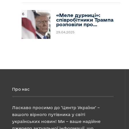
«Меле дурниці»:
співробітники Трампа
розповіли про…
29.04.2025
Про нас
Ласкаво просимо до ‘Центр України’ –
вашого вірного путівника у світі
українських новин! Ми – ваше надійне
джерело актуальної інформації, що