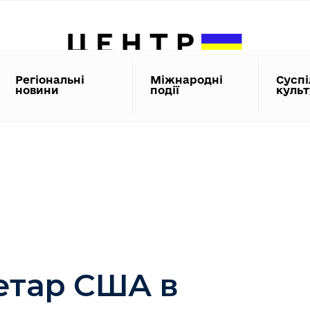
Регіональні
Міжнародні
Суспі
новини
події
куль
етар США в