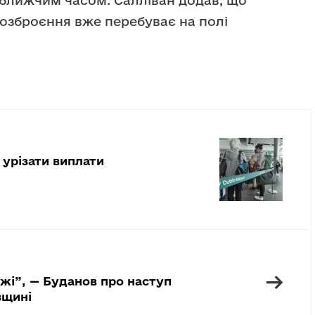
ближчим часом. Салліван додав, що
 озброєння вже перебуває на полі
 урізати виплати
→
ежі”, — Буданов про наступ
вщині