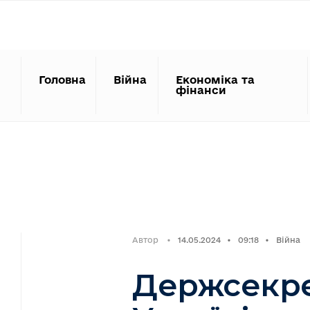
Search
Skip
for:
to
content
Головна
Війна
Економіка та
фінанси
Автор
•
14.05.2024
•
09:18
•
Війна
Держсекр