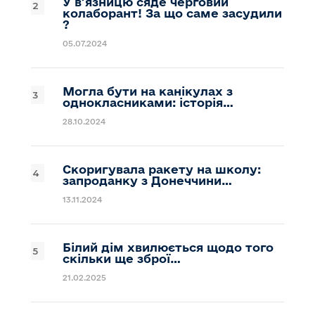
У вʼязницю сяде черговий
колаборант! За що саме засудили
?
05.07.2024
Могла бути на канікулах з
однокласниками: історія…
28.10.2024
Скоригувала ракету на школу:
запроданку з Донеччини…
13.11.2024
Білий дім хвилюється щодо того
скільки ще зброї…
21.02.2025