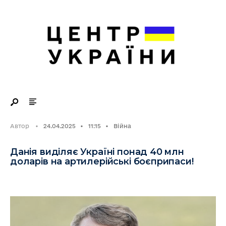
Search
Skip
for:
to
content
Автор
•
24.04.2025
•
11:15
•
Війна
Данія виділяє Україні понад 40 млн
доларів на артилерійські боєприпаси!