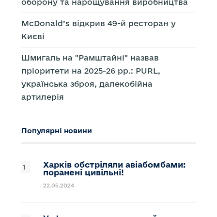
оборону та нарощування виробництва
McDonald’s відкрив 49-й ресторан у
Києві
Шмигаль на "Рамштайні" назвав
пріоритети на 2025-26 рр.: PURL,
українська зброя, далекобійна
артилерія
Популярні новини
Харків обстріляли авіабомбами:
поранені цивільні!
22.05.2024