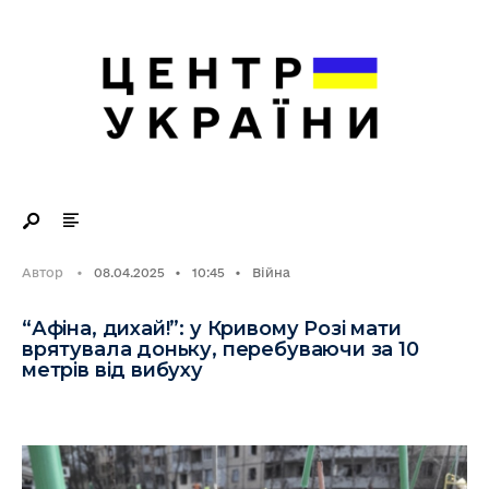
Search
Skip
for:
to
content
Автор
•
08.04.2025
•
10:45
•
Війна
“Афіна, дихай!”: у Кривому Розі мати
врятувала доньку, перебуваючи за 10
метрів від вибуху