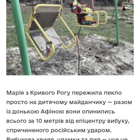
Марія з Кривого Рогу пережила пекло
просто на дитячому майданчику — разом
із донькою Афіною вони опинились
всього за 10 метрів від епіцентру вибуху,
спричиненого російським ударом.
Вибухова хвиля, уламки та пил — усе це