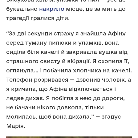
буквально
накрило
місце, де за мить до
трагедії гралися діти.
“За дві секунди страху я знайшла Афіну
серед туману пилюки й уламків, вона
сиділа біля качелі й закривала вушка від
страшного свисту й вібрації. Я схопила її,
оглянула… і побачила хлопчика на качелі.
Телефон розривався — дзвонив чоловік, а
я кричала, що Афіна відключається і
ледве дихає. Я побігла з нею до дороги,
не бачачи нікого довкола, тільки
молилась, щоб вона дихала,” — згадує
Марія.