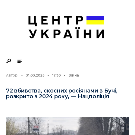
Search
Skip
for:
to
content
Автор
•
31.03.2025
•
17:30
•
Війна
72 вбивства, скоєних росіянами в Бучі,
розкрито з 2024 року, — Нацполіція