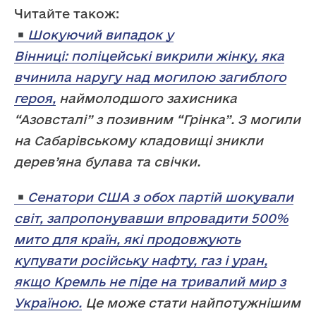
Читайте також:
Шокуючий випадок у
Вінниці: поліцейські викрили жінку, яка
вчинила наругу над могилою загиблого
героя,
наймолодшого захисника
“Азовсталі” з позивним “Грінка”. З могили
на Сабарівському кладовищі зникли
дерев’яна булава та свічки.
Сенатори США з обох партій шокували
світ, запропонувавши впровадити 500%
мито для країн, які продовжують
купувати російську нафту, газ і уран,
якщо Кремль не піде на тривалий мир з
Україною.
Це може стати найпотужнішим