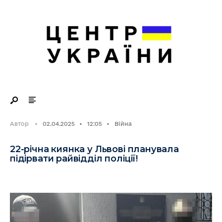
Search
Skip
for:
to
content
Автор
•
02.04.2025
•
12:05
•
Війна
22-річна киянка у Львові планувала
підірвати райвідділ поліції!