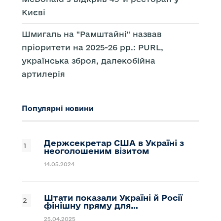
Києві
Шмигаль на "Рамштайні" назвав
пріоритети на 2025-26 рр.: PURL,
українська зброя, далекобійна
артилерія
Популярні новини
Держсекретар США в Україні з
неоголошеним візитом
14.05.2024
Штати показали Україні й Росії
фінішну пряму для…
25.04.2025