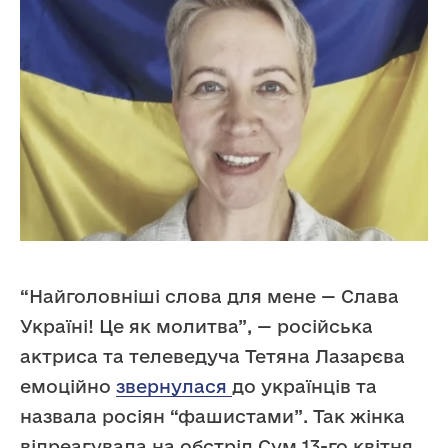
“Найголовніші слова для мене — Слава
Україні! Це як молитва”, — російська
актриса та телеведуча Тетяна Лазарєва
емоційно
звернулася
до українців та
назвала росіян “фашистами”. Так жінка
відреагувала на обстріл Сум 13-го квітня.