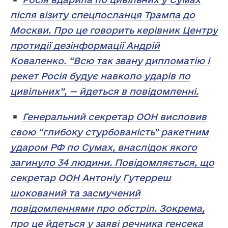
після візиту спецпосланця Трампа до
Москви. Про це говорить керівник Центру
протидії дезінформації Андрій
Коваленко. “Всю так звану дипломатію і
рекет Росія будує навколо ударів по
цивільних”, — йдеться в повідомленні.
Генеральний секретар ООН висловив
свою “глибоку стурбованість” ракетним
ударом РФ по Сумах, внаслідок якого
загинуло 34 людини. Повідомляється, що
секретар ООН Антоніу Гутерреш
шокований та засмучений
повідомленнями про обстріл. Зокрема,
про це йдеться у заяві речника генсека