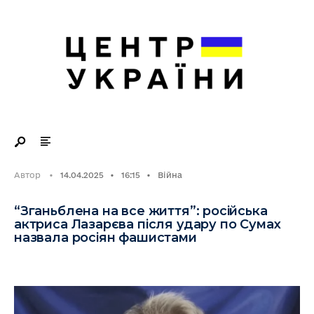
Search
Skip
for:
to
content
Автор
•
14.04.2025
•
16:15
•
Війна
“Зганьблена на все життя”: російська
актриса Лазарєва після удару по Сумах
назвала росіян фашистами