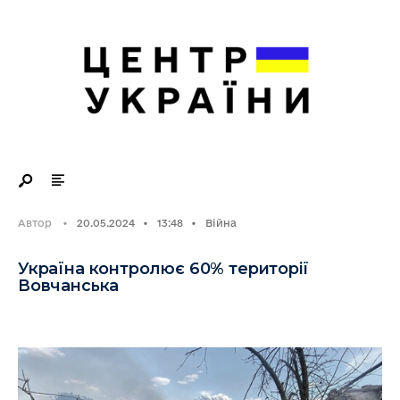
Search
Skip
for:
to
content
Автор
•
20.05.2024
•
13:48
•
Війна
Україна контролює 60% території
Вовчанська