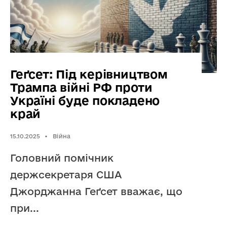
Геґсет: Під керівництвом
Трампа війні РФ проти
Україні буде покладено
край
15.10.2025
•
Війна
Головний помічник
держсекретаря США
Джорджанна Геґсет вважає, що
при
...