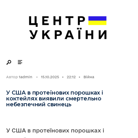
Search
Skip
for:
to
content
Автор
1admin
•
15.10.2025
•
22:12
•
Війна
У США в протеїнових порошках і
коктейлях виявили смертельно
небезпечний свинець
У США в протеїнових порошках і