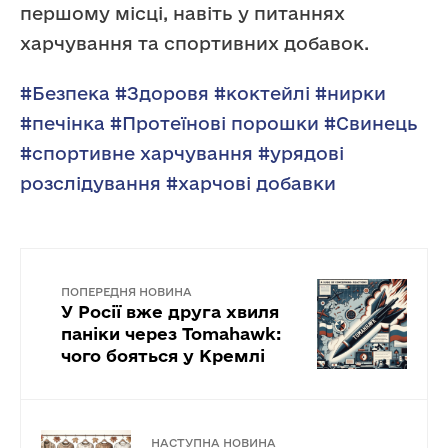
першому місці, навіть у питаннях
харчування та спортивних добавок.
#Безпека
#Здоровя
#коктейлі
#нирки
#печінка
#Протеїнові порошки
#Свинець
#спортивне харчування
#урядові
розслідування
#харчові добавки
ПОПЕРЕДНЯ НОВИНА
У Росії вже друга хвиля
паніки через Tomahawk:
чого бояться у Кремлі
НАСТУПНА НОВИНА