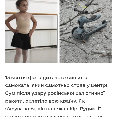
13 квітня фото дитячого синього
самоката, який самотньо стояв у центрі
Сум після удару російської балістичної
ракети, облетіло всю країну. Як
з’ясувалося, він належав Кірі Рудик. Її
родина опинилася в епіцентрі трагедії.