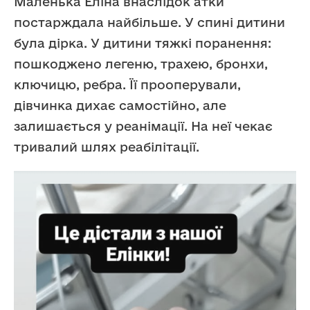
Маленька Еліна внаслідок атки
постарждала найбільше. У спині дитини
була дірка. У дитини тяжкі поранення:
пошкоджено легеню, трахею, бронхи,
ключицю, ребра. Її прооперували,
дівчинка дихає самостійно, але
залишається у реанімації. На неї чекає
тривалий шлях реабілітації.