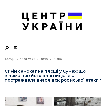
Search
Skip
for:
to
content
Автор
•
16.04.2025
•
10:16
•
Війна
Синій самокат на площі у Сумах: що
відомо про його власницю, яка
постраждала внаслідок російської атаки?