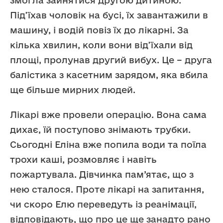
змогла зайнятися другою дитиною.
Під’їхав чоловік на бусі, їх завантажили в
машину, і водій повіз їх до лікарні. За
кілька хвилин, коли вони від’їхали від
площі, пролунав другий вибух. Це – друга
балістика з касетним зарядом, яка вбила
ще більше мирних людей.
Лікарі вже провели операцію. Вона сама
дихає, їй поступово знімають трубки.
Сьогодні Еліна вже попила води та поїла
трохи каші, розмовляє і навіть
пожартувала. Дівчинка пам’ятає, що з
нею сталося. Проте лікарі на запитання,
чи скоро Елю переведуть із реанімації,
відповідають, що про це ще занадто рано