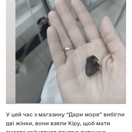
У цей час з магазину “Дари моря” вибігли
дві жінки, вони взяли Кіру, щоб мати