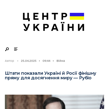
Search
Skip
for:
to
content
Автор
•
25.04.2025
•
09:44
•
Війна
Штати показали Україні й Росії фінішну
пряму для досягнення миру — Рубіо