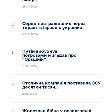
25.07.2024
Серед постраждалих через
теракт в Ізраїлі є українка!
02.10.2024
Путін вибухнув
погрозами й згадав про
“Орєшнік”!
16.12.2024
Столична компанія поставила ЗСУ
десятки тисяч…
21.01.2025
Жорстока бійка у роздягальні