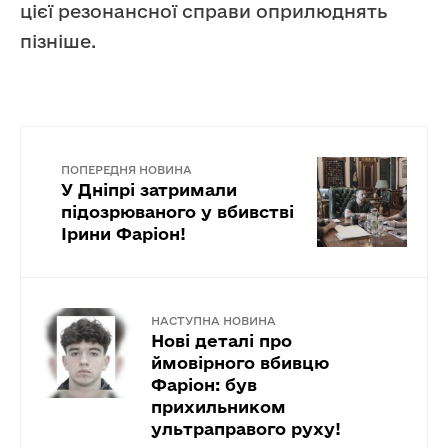
цієї резонансної справи оприлюднять
пізніше.
ПОПЕРЕДНЯ НОВИНА
У Дніпрі затримали
підозрюваного у вбивстві
Ірини Фаріон!
НАСТУПНА НОВИНА
Нові деталі про
ймовірного вбивцю
Фаріон: був
прихильником
ультраправого руху!