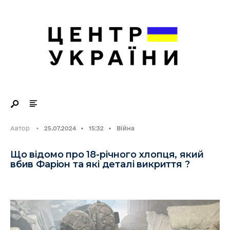
Search
Skip
for:
to
content
Автор
•
25.07.2024
•
15:32
•
Війна
Що відомо про 18-річного хлопця, який
вбив Фаріон та які деталі викриття ?