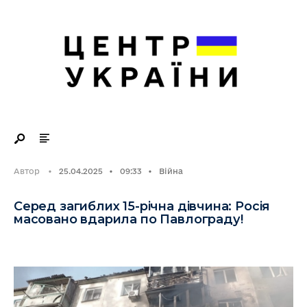
Search
Skip
for:
to
content
Автор
•
25.04.2025
•
09:33
•
Війна
Серед загиблих 15-річна дівчина: Росія
масовано вдарила по Павлограду!