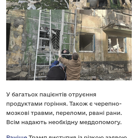
У багатьох пацієнтів отруєння
продуктами горіння. Також є черепно-
мозкові травми, переломи, рвані рани.
Всім надають необхідну меддопомогу.
Раніше
Трамп виступив із різкою заявою