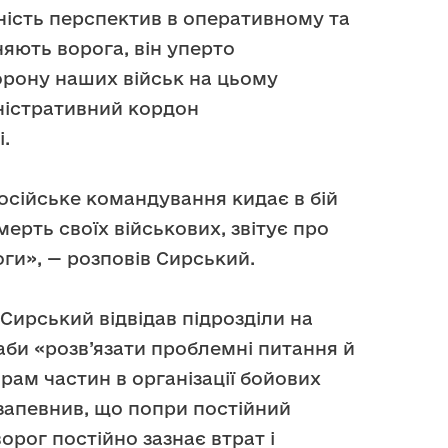
ність перспектив в оперативному та
яють ворога, він уперто
рону наших військ на цьому
ністративний кордон
.
осійське командування кидає в бій
мерть своїх військових, звітує про
ги», — розповів Сирський.
Сирський відвідав підрозділи на
би «розв’язати проблемні питання й
ам частин в організації бойових
запевнив, що попри постійний
орог постійно зазнає втрат і