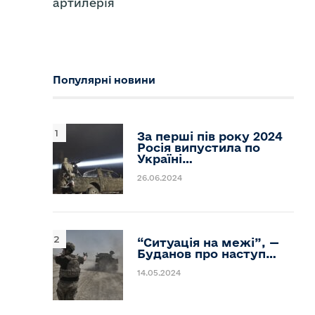
артилерія
Популярні новини
За перші пів року 2024
Росія випустила по
Україні…
26.06.2024
“Ситуація на межі”, —
Буданов про наступ…
14.05.2024