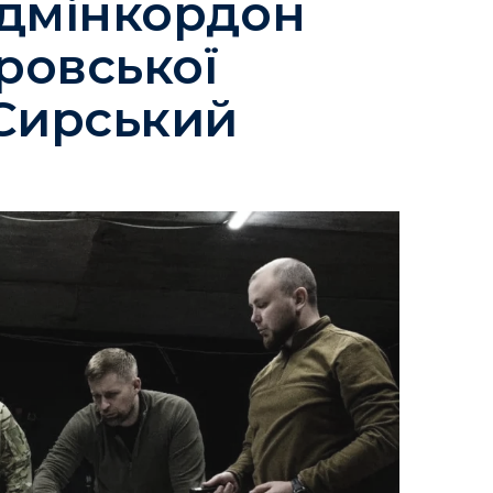
адмінкордон
ровської
 Сирський