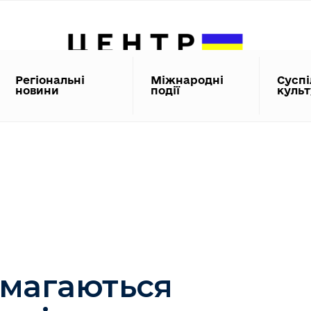
Регіональні
Міжнародні
Суспі
новини
події
куль
амагаються