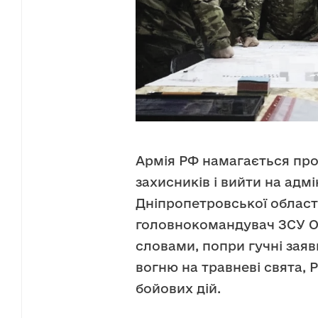
Армія РФ намагається про
захисників і вийти на адм
Дніпропетровської област
головнокомандувач ЗСУ О
словами, попри гучні зая
вогню на травневі свята, 
бойових дій.