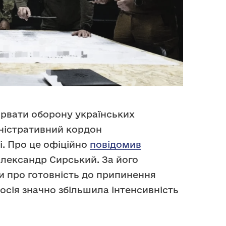
рвати оборону українських
іністративний кордон
і. Про це офіційно
повідомив
лександр Сирський. За його
ви про готовність до припинення
Росія значно збільшила інтенсивність