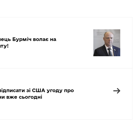
ець Бурміч волає на
ту!
→
підписати зі США угоду про
ни вже сьогодні