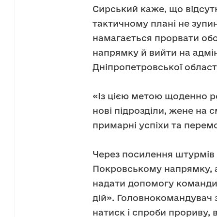
Сирський каже, що відсут
тактичному плані не зупин
намагається прорвати обо
напрямку й вийти на адмі
Дніпропетровської області
«Із цією метою щоденно р
нові підрозділи, жене на с
примарні успіхи та перемо
Через посилення штурмів 
Покровському напрямку, а
надати допомогу командир
дій». Головнокомандувач 
натиск і спроби прориву, в