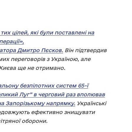
тих цілей, які були поставлені на
перації»,
атора Дмитро Пєсков.
Він підтвердив
их переговорів з Україною, але
д Києва ще не отримано.
тальону безпілотних систем 65-ї
еликий Луг” в черговий раз вполював
на Запорізькому напрямку.
Українські
родовжують ефективно знищувати
ітряної оборони.