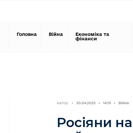
Search
Skip
for:
to
content
Головна
Війна
Економіка та
фінанси
Автор
•
30.04.2025
•
14:15
•
Війна
Росіяни н