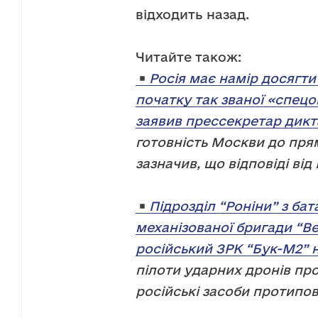
відходить назад.
Читайте також:
Росія має намір досягти 
початку так званої «спецо
заявив прессекретар дикт
готовність Москви до прям
зазначив, що відповіді ві
Підрозділ “Роніни” з ба
механізованої бригади “В
російський ЗРК “Бук-М2” 
пілоти ударних дронів п
російські засоби протипов