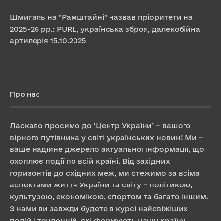
Шмигаль на "Рамштайні" назвав пріоритети на
2025-26 рр.: PURL, українська зброя, далекобійна
артилерія
15.10.2025
Про нас
Ласкаво просимо до ‘Центр України’ – вашого
вірного путівника у світі українських новин! Ми –
ваше надійне джерело актуальної інформації, що
охоплює події по всій країні. Від західних
горизонтів до східних меж, ми стежимо за всіма
аспектами життя України та світу – політикою,
культурою, економікою, спортом та багато іншим.
З нами ви завжди будете в курсі найсвіжіших
подій і тенденцій, які формують нашу країну.