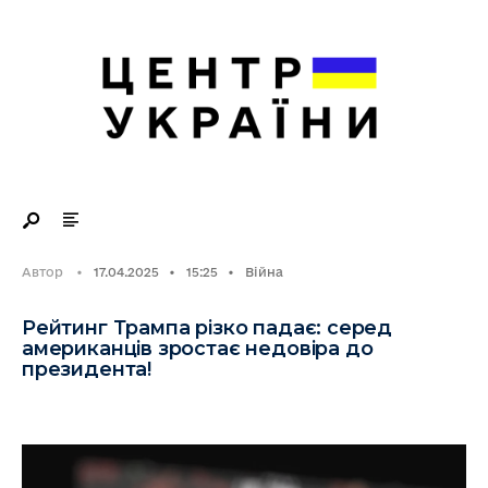
Search
Skip
for:
to
content
Автор
•
17.04.2025
•
15:25
•
Війна
Рейтинг Трампа різко падає: серед
американців зростає недовіра до
президента!