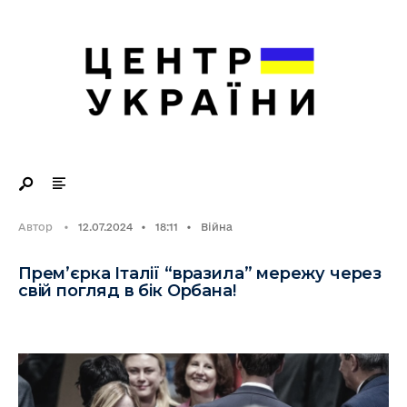
Search
Skip
for:
to
content
Автор
•
12.07.2024
•
18:11
•
Війна
Прем’єрка Італії “вразила” мережу через
свій погляд в бік Орбана!