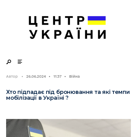
Search
Skip
for:
to
content
Автор
•
26.06.2024
•
11:37
•
Війна
Хто підпадає під бронювання та які темпи
мобілізації в Україні ?