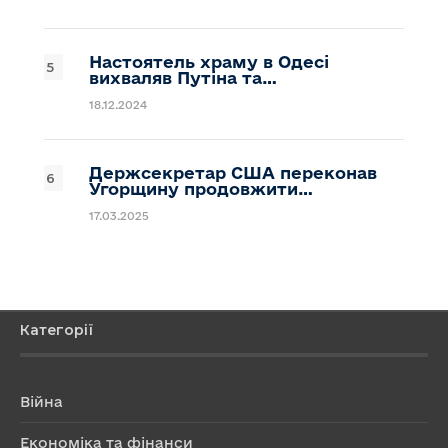
Настоятель храму в Одесі
вихваляв Путіна та…
18.12.2024
Держсекретар США переконав
Угорщину продовжити…
17.03.2025
Категорії
Війна
Економіка та фінанси